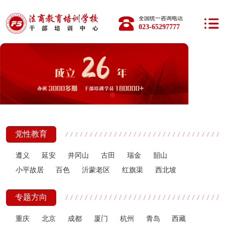
全国统一咨询电话：
023-65297777
党性教育
遵义
延安
井冈山
古田
瑞金
韶山
小平故居
百色
沂蒙老区
红旗渠
西北坡
专题方向
重庆
北京
成都
厦门
杭州
青岛
西藏