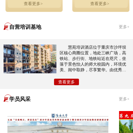
查看更多>
查看更多>
自营培训基地
更多+
慧苑培训酒店位于重庆市沙坪坝
区核心商圈位置，地处三峡广场，高
铁站、步行街、地铁站近在咫尺，坐
落于景色怡人的师大校园内，环境优
美、闹中取静，尽享繁华。由优秀设
计师团队倾力打造以酒店住宿，会议
室，会展培训等为主，共有近200个房
查看更多
间，接待量大，性价比高，装修风格
奢华典雅，尊贵内敛。
学员风采
更多+