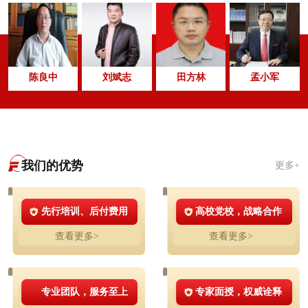
陈良中
刘斌志
田方林
孟小军
我们的优势
更多+
先行培训、后付费用
高校党校，战略合作
查看更多>
查看更多>
专业团队，服务至上
专家面授，权威诠释