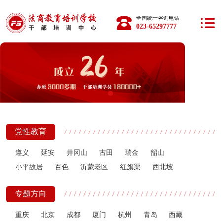
全国统一咨询电话：
023-65297777
党性教育
遵义
延安
井冈山
古田
瑞金
韶山
小平故居
百色
沂蒙老区
红旗渠
西北坡
专题方向
重庆
北京
成都
厦门
杭州
青岛
西藏