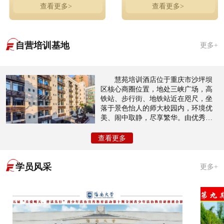
查看更多>
查看更多>
自营培训基地
更多+
慧苑培训酒店位于重庆市沙坪坝
区核心商圈位置，地处三峡广场，高
铁站、步行街、地铁站近在咫尺，坐
落于景色怡人的师大校园内，环境优
美、闹中取静，尽享繁华。由优秀设
计师团队倾力打造以酒店住宿，会议
室，会展培训等为主，共有近200个房
查看更多
间，接待量大，性价比高，装修风格
奢华典雅，尊贵内敛。
学员风采
更多+