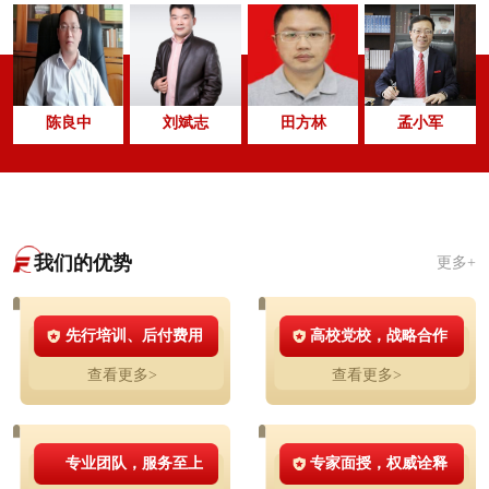
陈良中
刘斌志
田方林
孟小军
我们的优势
更多+
先行培训、后付费用
高校党校，战略合作
查看更多>
查看更多>
专业团队，服务至上
专家面授，权威诠释