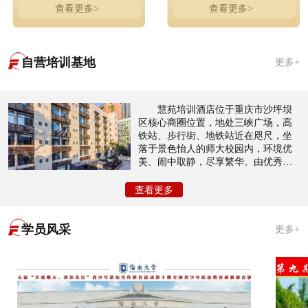
查看更多>
查看更多>
自营培训基地
更多+
慧苑培训酒店位于重庆市沙坪坝
区核心商圈位置，地处三峡广场，高
铁站、步行街、地铁站近在咫尺，坐
落于景色怡人的师大校园内，环境优
美、闹中取静，尽享繁华。由优秀设
计师团队倾力打造以酒店住宿，会议
室，会展培训等为主，共有近200个房
查看更多
间，接待量大，性价比高，装修风格
奢华典雅，尊贵内敛。
学员风采
更多+