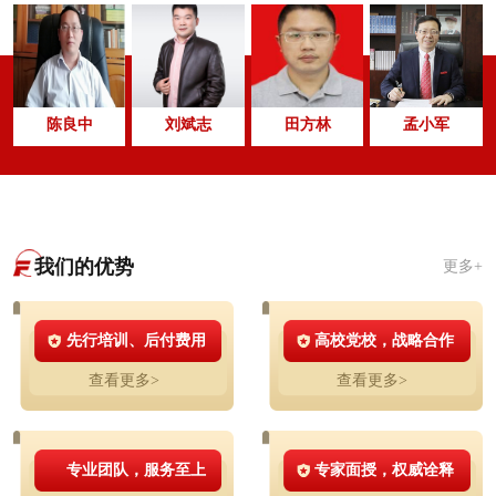
陈良中
刘斌志
田方林
孟小军
我们的优势
更多+
先行培训、后付费用
高校党校，战略合作
查看更多>
查看更多>
专业团队，服务至上
专家面授，权威诠释