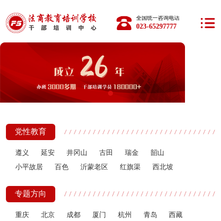
全国统一咨询电话：
023-65297777
党性教育
遵义
延安
井冈山
古田
瑞金
韶山
小平故居
百色
沂蒙老区
红旗渠
西北坡
专题方向
重庆
北京
成都
厦门
杭州
青岛
西藏