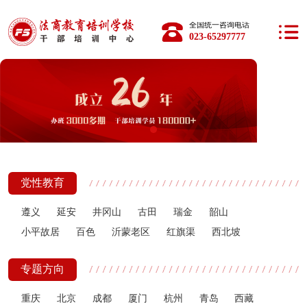
全国统一咨询电话：
023-65297777
党性教育
遵义
延安
井冈山
古田
瑞金
韶山
小平故居
百色
沂蒙老区
红旗渠
西北坡
专题方向
重庆
北京
成都
厦门
杭州
青岛
西藏