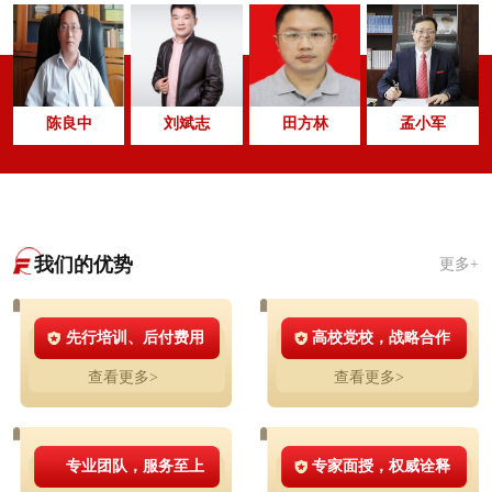
陈良中
刘斌志
田方林
孟小军
我们的优势
更多+
先行培训、后付费用
高校党校，战略合作
查看更多>
查看更多>
专业团队，服务至上
专家面授，权威诠释