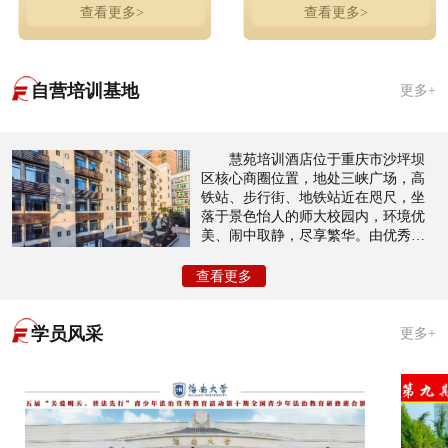
查看更多>
查看更多>
自营培训基地
更多+
慧苑培训酒店位于重庆市沙坪坝
区核心商圈位置，地处三峡广场，高
铁站、步行街、地铁站近在咫尺，坐
落于景色怡人的师大校园内，环境优
美、闹中取静，尽享繁华。由优秀设
计师团队倾力打造以酒店住宿，会议
室，会展培训等为主，共有近200个房
查看更多
间，接待量大，性价比高，装修风格
奢华典雅，尊贵内敛。
学员风采
更多+