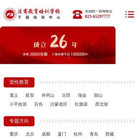
全国统一咨询电话：
023-65297777
党性教育
遵义
延安
井冈山
古田
瑞金
韶山
小平故居
百色
沂蒙老区
红旗渠
西北坡
专题方向
重庆
北京
成都
厦门
杭州
青岛
西藏