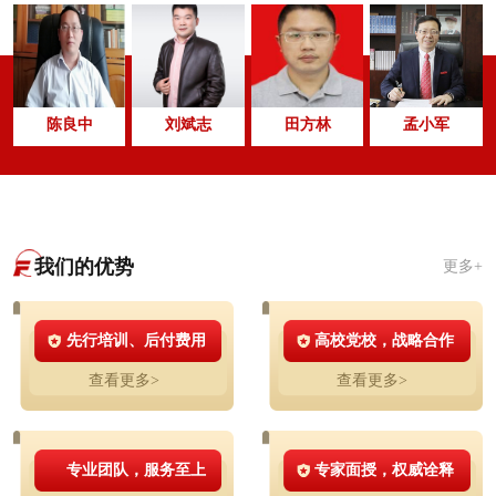
陈良中
刘斌志
田方林
孟小军
我们的优势
更多+
先行培训、后付费用
高校党校，战略合作
查看更多>
查看更多>
专业团队，服务至上
专家面授，权威诠释