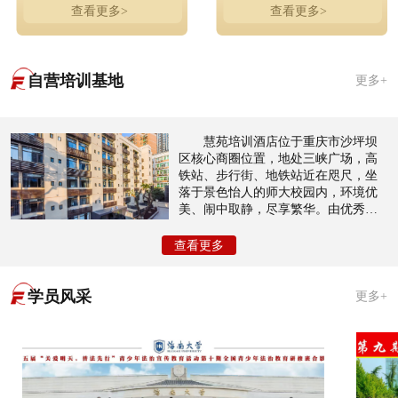
查看更多>
查看更多>
自营培训基地
更多+
慧苑培训酒店位于重庆市沙坪坝
区核心商圈位置，地处三峡广场，高
铁站、步行街、地铁站近在咫尺，坐
落于景色怡人的师大校园内，环境优
美、闹中取静，尽享繁华。由优秀设
计师团队倾力打造以酒店住宿，会议
室，会展培训等为主，共有近200个房
查看更多
间，接待量大，性价比高，装修风格
奢华典雅，尊贵内敛。
学员风采
更多+