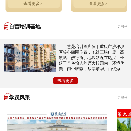
查看更多>
查看更多>
自营培训基地
更多+
慧苑培训酒店位于重庆市沙坪坝
区核心商圈位置，地处三峡广场，高
铁站、步行街、地铁站近在咫尺，坐
落于景色怡人的师大校园内，环境优
美、闹中取静，尽享繁华。由优秀设
计师团队倾力打造以酒店住宿，会议
室，会展培训等为主，共有近200个房
查看更多
间，接待量大，性价比高，装修风格
奢华典雅，尊贵内敛。
学员风采
更多+