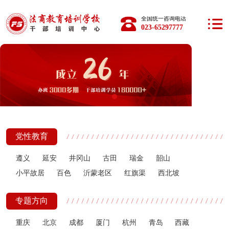
全国统一咨询电话：
023-65297777
党性教育
遵义
延安
井冈山
古田
瑞金
韶山
小平故居
百色
沂蒙老区
红旗渠
西北坡
专题方向
重庆
北京
成都
厦门
杭州
青岛
西藏