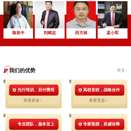
陈良中
刘斌志
田方林
孟小军
我们的优势
更多+
先行培训、后付费用
高校党校，战略合作
查看更多>
查看更多>
专业团队，服务至上
专家面授，权威诠释